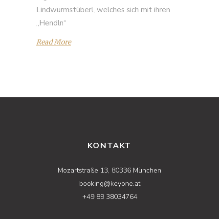
Lindwurmstüberl, welches sich mit ihren
„Hendln“
Read More
KONTAKT
Mozartstraße 13, 80336 München
booking@keyone.at
+49 89 38034764