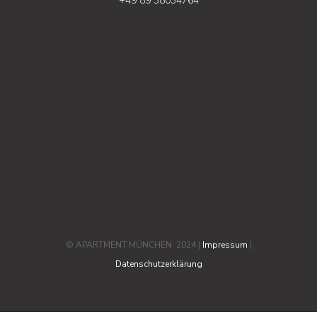
+49 89 38034764
© APARTMENT MÜNCHEN 2024 |
Impressum
|
Datenschutzerklärung