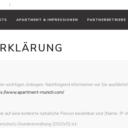
ne.at
+49 89 38034764
STS
APARTMENT & IMPRESSIONEN
PARTNERBETRIEBE
ERKLÄRUNG
 ein wichtiges Anliegen. Nachfolgend informieren wir Sie ausführl
ps://www.apartment-munich.com/
 auf eine konkrete natürliche Person beziehbar sind (Name, IP-A
tenschutz-Grundverordnung (DSGVO) ist: