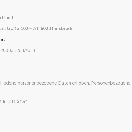
chland
enstraße 102 – AT 6020 Innsbru
ck
.at
3720880126 (AUT)
hiedene personenbezogene Daten erhoben. Personenbezogene Da
 lit. f DSGVO: