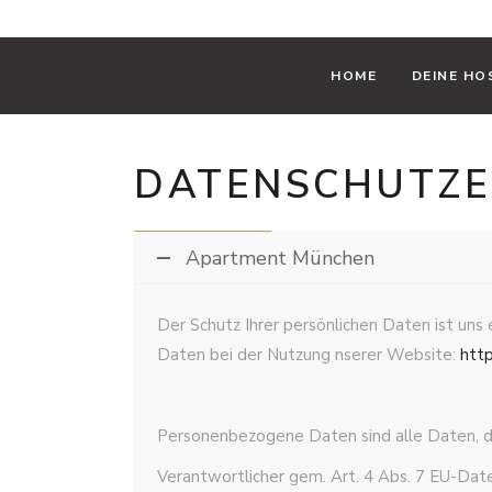
Mozartstraße 13, 80336 München
booking@keyo
HOME
DEINE HO
DATENSCHUTZ
Apartment München
Der Schutz Ihrer persönlichen Daten ist uns
Daten bei der Nutzung nserer Website:
htt
Personenbezogene Daten sind alle Daten, die
Verantwortlicher gem. Art. 4 Abs. 7 EU-Da